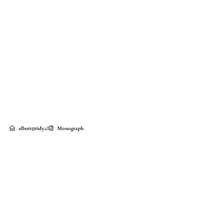
albert@tidy.cl
Monograph
Casa María
2020
Quiñicaben Parcelling
Lituecha